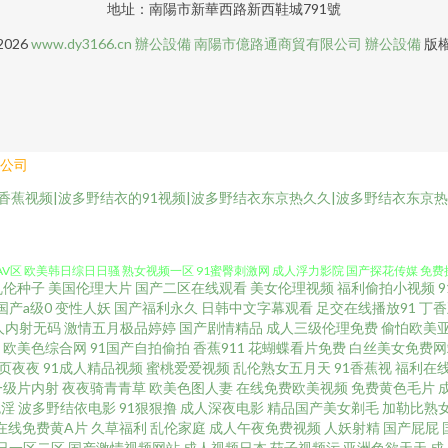
地址：南陽市新華西路新西鞋城791號
 2026
www.dy3166.cn
辦公設備
南陽市億路通商貿有限公司
辦公設備
版
公司
香蕉视频|波多野结衣的91视频|波多野结衣东京热久久|波多野结衣东京
天天干免费视频 超碰毛片 91视频免贵观看 人妻超碰在线 午夜私人福利 99肏屄网 成人
AV区 欧美韩日综日日骚 熟女视频一区 91蜜臀刺激网 成人浮力影院 国产探花传媒 免费
乱伦种子
美国伦理大片
国产二区在线观看
美女伦理视频
福利偷拍小视频
期 人人色97 免费久久伊人网 国产人妖ts伪娘 青娱乐日夜操 亚洲网站黄页 91人人
国产a级0
变性人妖
国产福利永久
日韩中文字幕观看
足交在线播放91
丁香
人内射无码
激情五月极品婷婷
国产剧情精品
成人三级伦理免费
偷怕欧美
欧美色综合网
91国产自拍偷拍
香蕉911
花蝴蝶看片免费
白丝美女免费网
 亚洲福利影院 97超碰人妻自慰 都市激情自拍 激情五月花婷婷 欧美专区 色色五月天 9
页夜夜
91成人精品视频
蜜桃爱爱视频
乱伦熟女五月天
91香蕉视
福利在
一级片内射
夜夜骑青青草
欧美色图人妻
在线免费欧美视频
免费黄色毛片
爱影院 91线上 国产ts色色一区 狼人综合AV 人人艹人人摸 亚洲色图 91午夜在 超
色淫
波多野结依电影
91狠狠撸
成人深夜电影
精品国产美女剃毛
加勒比熟
在线免费黄A片
久草福利
乱伦家庭
成人午夜免费视频
人妖射精
国产屁屁
日一区二区
国产激情视频网站
成人视频日本
茄子视频污
亚洲色欲天天
成