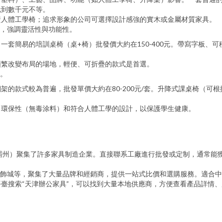
元到數千元不等。
資人體工學椅；追求形象的公司可選擇設計感強的實木或金屬材質家具。
，強調靈活性與功能性。
一套簡易的培訓桌椅（桌+椅）批發價大約在150-400元。帶寫字板、
頻繁改變布局的場地，輕便、可折疊的款式是首選。
。
的款式較為普遍，批發單價大約在80-200元/套。升降式課桌椅（可根據
、環保性（無毒涂料）和符合人體工學的設計，以保護學生健康。
霸州）聚集了許多家具制造企業。直接聯系工廠進行批發或定制，通常能獲
飾城等，聚集了大量品牌和經銷商，提供一站式比價和選購服務。適合中
等平臺搜索“天津辦公家具”，可以找到大量本地供應商，方便查看產品詳情