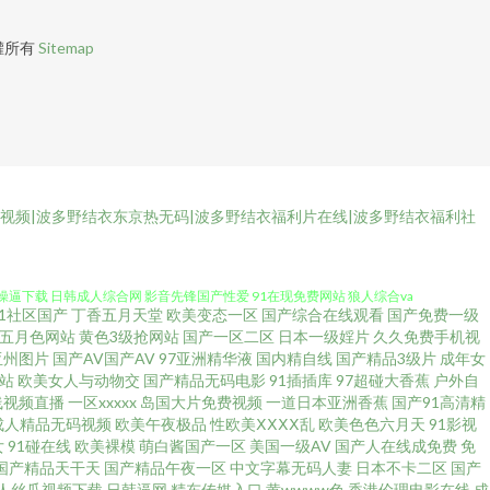
權所有
Sitemap
热视频|波多野结衣东京热无码|波多野结衣福利片在线|波多野结衣福利社
免费视频网 麻豆网站 日本一道久久 91偷拍探花网站 超碰日韩人妻在线 九
操逼下载 日韩成人综合网 影音先锋国产性爱 91在现免费网站 狼人综合va
91社区国产
丁香五月天堂
欧美变态一区
国产综合在线观看
国产免费一级
爱 超碰免费进入 国产网站视频 激情的久久6 久草资源站AV 亚洲乱乱少妇后
五月色网站
黄色3级抢网站
国产一区二区
日本一级婬片
久久免费手机视
亚州图片
国产AV国产AV
97亚洲精华液
国内精自线
国产精品3级片
成年女
站
欧美女人与动物交
国产精品无码电影
91插插库
97超碰大香蕉
户外自
1美眉网 久久嫩草综合网 欧美色站导航豆花 天美传媒AV三级 中文字幕熟女
线视频直播
一区xxxxx
岛国大片免费视频
一道日本亚洲香蕉
国产91高清精
成人精品无码视频
欧美午夜极品
性欧美ⅩⅩⅩⅩ乱
欧美色色六月天
91影视
碰人妻第一夜 国产精品九九 激情文学影院 日本不卡视频 五月天狼友 伊人综合久
女
91碰在线
欧美裸模
萌白酱国产一区
美国一级AV
国产人在线成免费
免
国产精品天干天
国产精品午夜一区
中文字幕无码人妻
日本不卡二区
国产
人丝瓜视频下载
日韩逼网
精东传媒入口
黄wwww色
香港伦理电影在线
成