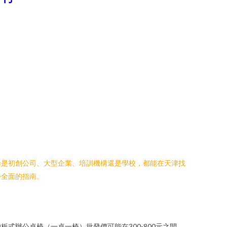
論是初創公司、大型企業、培訓機構還是學校，都能在天津找
份全面的指南。
辦公桌椅（一桌一椅）批發價可能在300-800元之間，