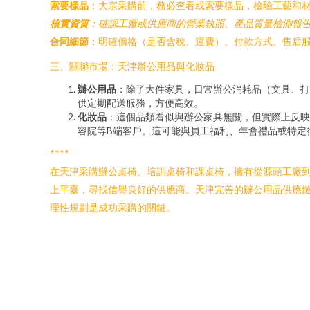
索要樣品
：大宗采購前，務必查看或索要樣品，檢驗工藝和
核實資質
：確認工廠或供應商的營業執照、產品質量檢測報
合同細節
：明確價格（是否含稅、運費）、付款方式、售后
三、關聯市場：天津辦公用品與化妝品
辦公用品
：除了大件家具，日常辦公消耗品（文具、打
供定期配送服務，方便高效。
化妝品
：這個品類看似與辦公家具無關，但實際上反
容院等B端客戶。這可能與員工福利、年會禮品或特定
****
在天津采購辦公桌椅、培訓桌椅和課桌椅，擁有從源頭工廠
上平臺，尋找信譽良好的供應商。天津完善的辦公用品供應
理性規劃是成功采購的關鍵。