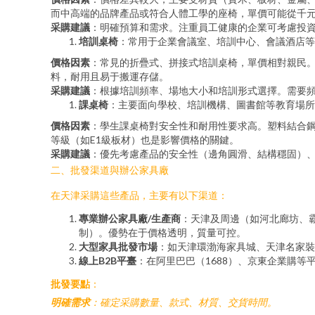
而中高端的品牌產品或符合人體工學的座椅，單價可能從千
采購建議
：明確預算和需求。注重員工健康的企業可考慮投
培訓桌椅
：常用于企業會議室、培訓中心、會議酒店等
價格因素
：常見的折疊式、拼接式培訓桌椅，單價相對親民。
料，耐用且易于搬運存儲。
采購建議
：根據培訓頻率、場地大小和培訓形式選擇。需要
課桌椅
：主要面向學校、培訓機構、圖書館等教育場所
價格因素
：學生課桌椅對安全性和耐用性要求高。塑料結合鋼架
等級（如E1級板材）也是影響價格的關鍵。
采購建議
：優先考慮產品的安全性（邊角圓滑、結構穩固）
二、批發渠道與辦公家具廠
在天津采購這些產品，主要有以下渠道：
專業辦公家具廠/生產商
：天津及周邊（如河北廊坊、
制）。優勢在于價格透明，質量可控。
大型家具批發市場
：如天津環渤海家具城、天津名家裝
線上B2B平臺
：在阿里巴巴（1688）、京東企業購
批發要點
：
明確需求
：確定采購數量、款式、材質、交貨時間。